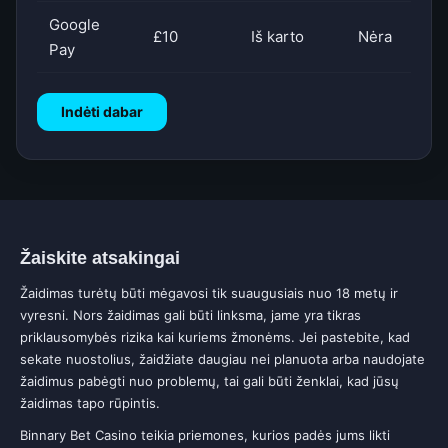
Google
£10
Iš karto
Nėra
Pay
Indėti dabar
Žaiskite atsakingai
Žaidimas turėtų būti mėgavosi tik suaugusiais nuo 18 metų ir
vyresni. Nors žaidimas gali būti linksma, jame yra tikras
priklausomybės rizika kai kuriems žmonėms. Jei pastebite, kad
sekate nuostolius, žaidžiate daugiau nei planuota arba naudojate
žaidimus pabėgti nuo problemų, tai gali būti ženklai, kad jūsų
žaidimas tapo rūpintis.
Binnary Bet Casino teikia priemones, kurios padės jums likti