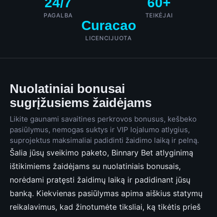
24/7
60+
PAGALBA
TEIKĖJAI
Curacao
LICENCIJUOTA
Nuolatiniai bonusai
sugrįžusiems žaidėjams
Likite gaunami savaitines perkrovos bonusus, kešbeko
pasiūlymus, nemogas suktys ir VIP lojalumo atlygius,
suprojektus maksimaliai padidinti žaidimo laiką ir pelną.
Šalia jūsų sveikimo paketo, Binnary Bet atlyginimą
ištikimiems žaidėjams su nuolatiniais bonusais,
norėdami pratęsti žaidimų laiką ir padidinant jūsų
banką. Kiekvienas pasiūlymas apima aiškius statymų
reikalavimus, kad žinotumėte tiksliai, ką tikėtis prieš