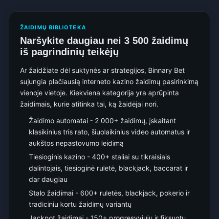
ŽAIDIMŲ BIBLIOTEKA
Naršykite daugiau nei 3 500 žaidimų
iš pagrindinių teikėjų
Ar žaidžiate dėl suktynės ar strategijos, Binnary Bet
sujungia plačiausią interneto kazino žaidimų pasirinkimą
vienoje vietoje. Kiekviena kategorija yra aprūpinta
žaidimais, kurie atitinka tai, ką žaidėjai nori.
Žaidimo automatai - 2 000+ žaidimų, įskaitant
klasikinius tris rato, šiuolaikinius video automatus ir
aukštos nepastovumo leidimą
Tiesioginis kazino - 400+ staliai su tikraisiais
dalintojais, tiesioginė ruletė, blackjack, baccarat ir
dar daugiau
Stalo žaidimai - 600+ ruletės, blackjack, pokerio ir
tradiciniu kortu žaidimų variantų
Jackpot žaidimai - 150+ progresyviųjų ir fiksuotų