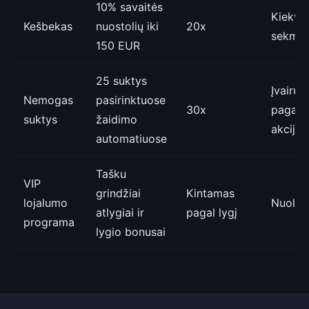
10% savaitės
Kiekvi
Kešbekas
nuostolių iki
20x
sekmad
150 EUR
25 suktys
Įvairuo
Nemogas
pasirinktuose
30x
pagal
suktys
žaidimo
akcijas
automatiuose
Tašku
VIP
grindžiai
Kintamas
lojalumo
Nuolat
atlygiai ir
pagal lygį
programa
lygio bonusai