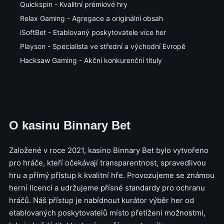
Quickspin - Kvalitní prémiové hry
Relax Gaming - Agregace a originální obsah
iSoftBet - Etablovaný poskytovatele více her
Playson - Specialista ve střední a východní Evropě
Hacksaw Gaming - Akční konkurenční tituly
O kasinu Binnary Bet
Založené v roce 2021, kasino Binnary Bet bylo vytvořeno
pro hráče, kteří očekávají transparentnost, spravedlivou
hru a přímý přístup k kvalitní hře. Provozujeme se známou
herní licencí a udržujeme přísné standardy pro ochranu
hráčů. Náš přístup je nabídnout kurátor výběr her od
etablovaných poskytovatelů místo přetížení možnostmi,