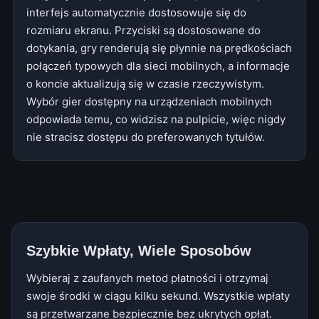
interfejs automatycznie dostosowuje się do
rozmiaru ekranu. Przyciski są dostosowane do
dotykania, gry renderują się płynnie na prędkościach
połączeń typowych dla sieci mobilnych, a informacje
o koncie aktualizują się w czasie rzeczywistym.
Wybór gier dostępny na urządzeniach mobilnych
odpowiada temu, co widzisz na pulpicie, więc nigdy
nie stracisz dostępu do preferowanych tytułów.
Szybkie Wpłaty, Wiele Sposobów
Wybieraj z zaufanych metod płatności i otrzymaj
swoje środki w ciągu kilku sekund. Wszystkie wpłaty
są przetwarzane bezpiecznie bez ukrytych opłat.