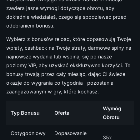
zawiera jasne wymogi dotyczące obrotu, aby
dokładnie wiedziałeś, czego się spodziewać przed
odebraniem bonusu.
Wybierz z bonusów reload, które dopasowują Twoje
wpłaty, cashback na Twoje straty, darmowe spiny na
najnowsze wydania lub wspinaj się po nasze
poziomy VIP, aby uzyskać ekskluzywne korzyści. Te
bonusy trwają przez cały miesiąc, dając Ci świeże
okazje do wygrania co tygodnia i pozostania
zaangażowanym w gry, które kochasz.
Wymóg
Typ Bonusu
Oferta
C
Obrotu
Cotygodniowy
Dopasowanie
K
35x