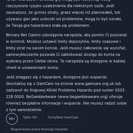
rzeczywiste ryzyko uzależnienia dla niektórych osób. Jeśli
zauważysz, że gonisz straty, grasz więcej niż planowałeś, lub
używasz gier jako ucieczki od problemów, mogą to być oznaki,
że Twoja gra hazardowa stała się problemem.
Binnary Bet Casino udostępnia narzędzia, aby pomóc Ci pozostać
w kontroli. Możesz ustawić limity depozytów, limity czasowe i
limity strat na swoim koncie. Jeśli musisz całkowicie się wycofać,
samowykluczenie pozwala Ci zablokować dostęp do konta na
wybrany przez Ciebie okres. Te narzędzia są dostępne w każdej
chwili w ustawieniach konta.
Jeśli zmagasz się z hazardem, dostępne jest wsparcie.
Skontaktuj się z GamCare na stronie www.gamcare.org.uk lub
zadzwoń do Krajowej Kliniki Problemu Hazardu pod numer 0203
228 0000. BeGambleAware (www.begambleaware.org) oferuje
również bezpłatne informacje i wsparcie. Nie musisz radzić sobie
z tym samodzielnie.
Tylko 18+
Certyfikat GamCare
18+
Regulowana przez Komisję Hazardu