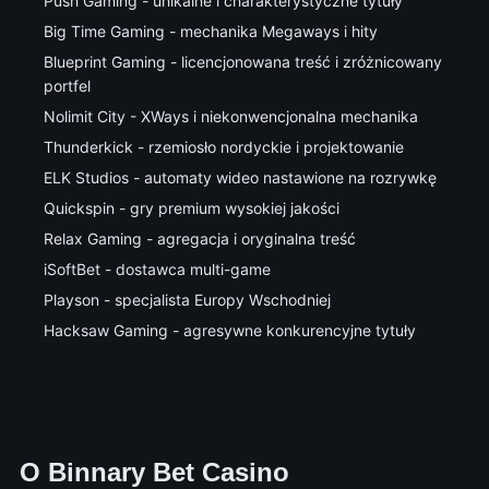
Push Gaming - unikalne i charakterystyczne tytuły
Big Time Gaming - mechanika Megaways i hity
Blueprint Gaming - licencjonowana treść i zróżnicowany
portfel
Nolimit City - XWays i niekonwencjonalna mechanika
Thunderkick - rzemiosło nordyckie i projektowanie
ELK Studios - automaty wideo nastawione na rozrywkę
Quickspin - gry premium wysokiej jakości
Relax Gaming - agregacja i oryginalna treść
iSoftBet - dostawca multi-game
Playson - specjalista Europy Wschodniej
Hacksaw Gaming - agresywne konkurencyjne tytuły
O Binnary Bet Casino