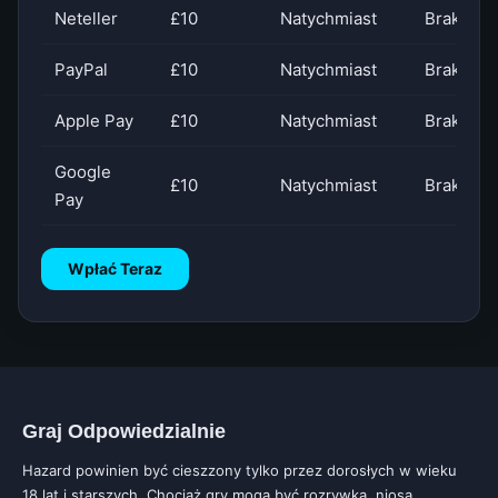
Neteller
£10
Natychmiast
Brak
PayPal
£10
Natychmiast
Brak
Apple Pay
£10
Natychmiast
Brak
Google
£10
Natychmiast
Brak
Pay
Wpłać Teraz
Graj Odpowiedzialnie
Hazard powinien być cieszzony tylko przez dorosłych w wieku
18 lat i starszych. Chociaż gry mogą być rozrywką, niosą