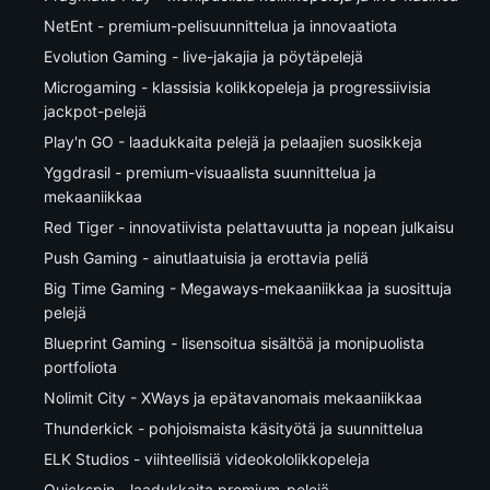
NetEnt - premium-pelisuunnittelua ja innovaatiota
Evolution Gaming - live-jakajia ja pöytäpelejä
Microgaming - klassisia kolikkopeleja ja progressiivisia
jackpot-pelejä
Play'n GO - laadukkaita pelejä ja pelaajien suosikkeja
Yggdrasil - premium-visuaalista suunnittelua ja
mekaaniikkaa
Red Tiger - innovatiivista pelattavuutta ja nopean julkaisu
Push Gaming - ainutlaatuisia ja erottavia peliä
Big Time Gaming - Megaways-mekaaniikkaa ja suosittuja
pelejä
Blueprint Gaming - lisensoitua sisältöä ja monipuolista
portfoliota
Nolimit City - XWays ja epätavanomais mekaaniikkaa
Thunderkick - pohjoismaista käsityötä ja suunnittelua
ELK Studios - viihteellisiä videokololikkopeleja
Quickspin - laadukkaita premium-pelejä