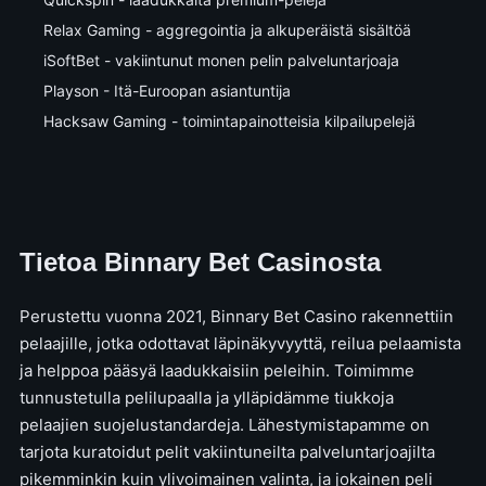
Relax Gaming - aggregointia ja alkuperäistä sisältöä
iSoftBet - vakiintunut monen pelin palveluntarjoaja
Playson - Itä-Euroopan asiantuntija
Hacksaw Gaming - toimintapainotteisia kilpailupelejä
Tietoa Binnary Bet Casinosta
Perustettu vuonna 2021, Binnary Bet Casino rakennettiin
pelaajille, jotka odottavat läpinäkyvyyttä, reilua pelaamista
ja helppoa pääsyä laadukkaisiin peleihin. Toimimme
tunnustetulla pelilupaalla ja ylläpidämme tiukkoja
pelaajien suojelustandardeja. Lähestymistapamme on
tarjota kuratoidut pelit vakiintuneilta palveluntarjoajilta
pikemminkin kuin ylivoimainen valinta, ja jokainen peli