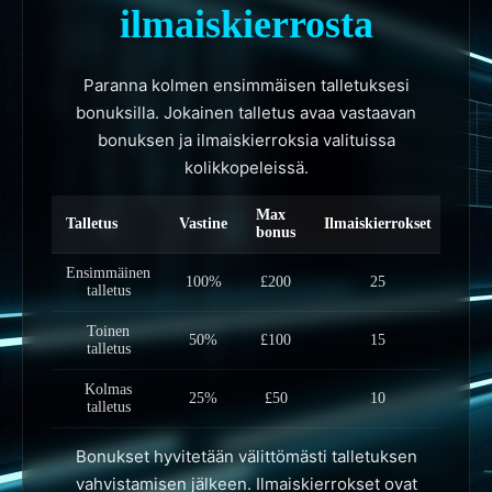
ilmaiskierrosta
Paranna kolmen ensimmäisen talletuksesi
bonuksilla. Jokainen talletus avaa vastaavan
bonuksen ja ilmaiskierroksia valituissa
kolikkopeleissä.
Max
Talletus
Vastine
Ilmaiskierrokset
bonus
Ensimmäinen
100%
£200
25
talletus
Toinen
50%
£100
15
talletus
Kolmas
25%
£50
10
talletus
Bonukset hyvitetään välittömästi talletuksen
vahvistamisen jälkeen. Ilmaiskierrokset ovat