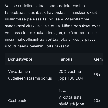
Valitse uudelleenlataamisbonus, joka vastaa
talletuksiasi, cashback häviöistäsi, ilmaiskierrokset
uusimmissa peleissä tai nouse VIP-tasollamme
saadaksesi eksklusiivisia etuja. Nämä bonukset ovat
voimassa koko kuukauden ajan, mikä antaa sinulle
uusia mahdollisuuksia voittaa joka viikko ja pysyä
sitoutuneena peleihin, joita rakastat.
Bonustyyppi
Tarjous
Kierrät
Viikottainen
20% vastine
35x
uudelleenlataamisbonus
jopa 100 EUR
10%
viikottaisista
Cashback
20x
häviöistä jopa