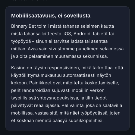
Mobiilisaatavuus, ei sovellusta
Binnary Bet toimii mistä tahansa selaimen kautta
mistä tahansa laitteesta. iOS, Android, tabletit tai
työpöydä – sinun ei tarvitse ladata tai asentaa
mitään. Avaa vain sivustomme puhelimen selaimessa
ja aloita pelaaminen muutamassa sekunnissa.
Kasino on täysin responsiivinen, mikä tarkoittaa, että
käyttöliittymä mukautuu automaattisesti näytön
kokoon. Painikkeet ovat mitoitettu koskettamiselle,
pelit renderöidään sujuvasti mobiilin verkon
tyypillisissä yhteysnopeuksissa, ja tilin tiedot
päivittyvät reaaliajassa. Pelivalinta, joka on saatavilla
mobiilissa, vastaa sitä, mitä näet työpöydässä, joten
et koskaan menetä pääsyä suosikkipeliihisi.