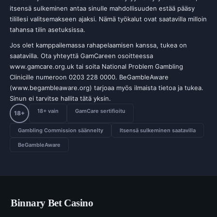
itsensä sulkeminen antaa sinulle mahdollisuuden estää pääsy
tilillesi valitsemakseen ajaksi. Nämä työkalut ovat saatavilla milloin
tahansa tilin asetuksissa.
Jos olet kamppailemassa rahapelaamisen kanssa, tukea on
saatavilla. Ota yhteyttä GamCareen osoitteessa
www.gamcare.org.uk tai soita National Problem Gambling
Clinicille numeroon 0203 228 0000. BeGambleAware
(www.begambleaware.org) tarjoaa myös ilmaista tietoa ja tukea.
Sinun ei tarvitse hallita tätä yksin.
18+ vain
GamCare sertifioitu
18+
Gambling Commission säännelty
Itsensä sulkeminen saatavilla
BeGambleAware
Binnary Bet Casino