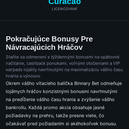
Curacao
LICENCOVANÍ
Pokračujúce Bonusy Pre
Návracajúcich Hráčov
Staňte sa odmenení s týždennými bonusmi na opätovné
načítanie, cashback ponukami, voľnými otočeniami a VIP
награds lojality navrhnutými na maximalizáciu vášho času
hrania a výnosov.
Okrem vášho vítacieho balíčka Binnary Bet odmeňuje
lojálnych hráčov konzistnými bonusmi navrhnutými
na predĺženie vášho času hrania a zvýšenie vášho
bankrollu. Každá promo akcia obsahuje jasné
požiadavky na prehru, takže presne viete, čo
očakávať pred požiadaním si akéhokoľvek bonusu.