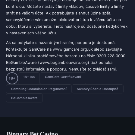
kontrolou. Môžete nastaviť limity vkladov, časové limity a limity
strát na vašom účte. Ak potrebujete siahnuť úplne späť,
samovylúčenie vám umožní blokovať prístup k vášmu účtu na
dobu, ktorú si vyberiete. Tieto nástroje sú dostupné kedykoľvek
v nastaveniach vášho účtu.
Ak sa potýkate s hazardným hraním, podpora je dostupná.
Kontaktujte GamCare na www.gamcare.org.uk alebo zavolajte
Národnú kliniku problémového hazardu na čísle 0203 228 0000.
BeGambleAware (www.begambleaware.org) tiež ponúka
bezplatnú informáciu a podporu. Nemusíte to zvládať sami.
18+ Iba
GamCare Certifikovaní
18+
Gambling Commission Regulovaní
Samovylúčenie Dostupné
BeGambleAware
Binnary Bet Casino