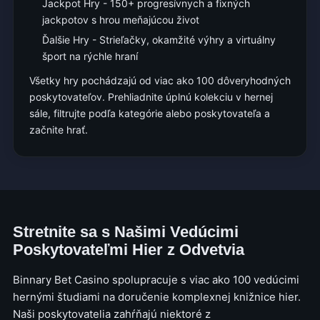
Jackpot Hry - 150+ progresívnych a fixných
jackpotov s hrou meňajúcou život
Ďalšie Hry - Strieľačky, okamžité výhry a virtuálny
šport na rýchle hraní
Všetky hry pochádzajú od viac ako 100 dôveryhodných
poskytovateľov. Prehliadnite úplnú kolekciu v hernej
sále, filtrujte podľa kategórie alebo poskytovateľa a
začnite hrať.
Stretnite sa s Našimi Vedúcimi
Poskytovateľmi Hier z Odvetvia
Binnary Bet Casino spolupracuje s viac ako 100 vedúcimi
hernými študiami na doručenie komplexnej knižnice hier.
Naši poskytovatelia zahŕňajú niektoré z