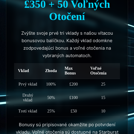
£350 + 50 Voľných
Otočení
Zvýšte svoje prvé tri vklady s našou vítacou
bonusovou balíčkou. Každý vklad odomkne
zodpovedajúci bonus a voľné otočenia na
vybraných automatoch.
Max
Voľné
Vklad
Zhoda
Bonus
Otočenia
Prvý vklad
100%
£200
25
Druhý
50%
£100
15
vklad
Tretí vklad
25%
£50
10
Bonusy sú pripisované okamžite po potvrdení
vkladu. Voľné otočenia sú dostupné na Starburst