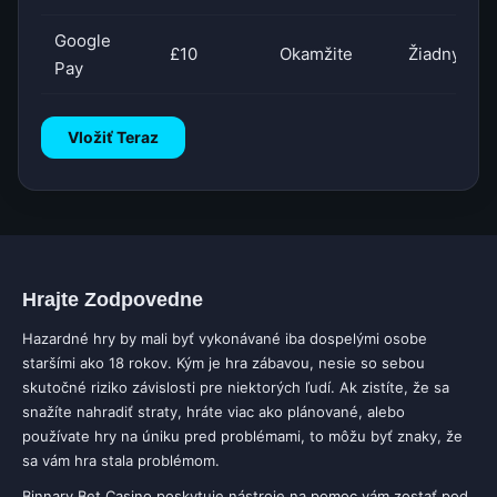
Google
£10
Okamžite
Žiadny
Pay
Vložiť Teraz
Hrajte Zodpovedne
Hazardné hry by mali byť vykonávané iba dospelými osobe
staršími ako 18 rokov. Kým je hra zábavou, nesie so sebou
skutočné riziko závislosti pre niektorých ľudí. Ak zistíte, že sa
snažíte nahradiť straty, hráte viac ako plánované, alebo
používate hry na úniku pred problémami, to môžu byť znaky, že
sa vám hra stala problémom.
Binnary Bet Casino poskytuje nástroje na pomoc vám zostať pod