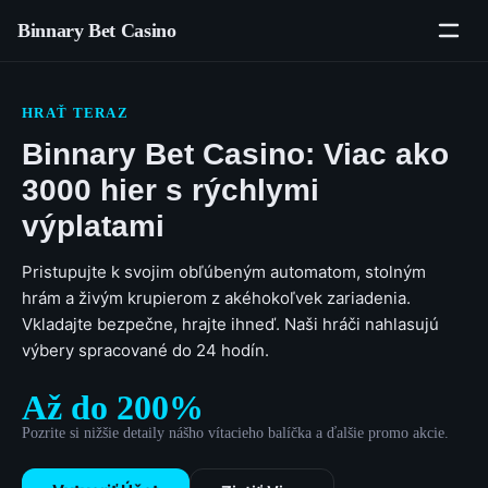
Binnary Bet Casino
HRAŤ TERAZ
Binnary Bet Casino: Viac ako
3000 hier s rýchlymi
výplatami
Pristupujte k svojim obľúbeným automatom, stolným
hrám a živým krupierom z akéhokoľvek zariadenia.
Vkladajte bezpečne, hrajte ihneď. Naši hráči nahlasujú
výbery spracované do 24 hodín.
Až do 200%
Pozrite si nižšie detaily nášho vítacieho balíčka a ďalšie promo akcie.