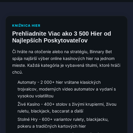
KNIŽNICA HIER
Prehliadnite Viac ako 3 500 Hier od
Najlepších Poskytovateľov
Či hráte na otočenie alebo na stratégiu, Binnary Bet
spája najširší výber online kasínových hier na jednom
mieste. Každá kategória je vybavená titulmi, ktoré hráči
chcú.
Automaty - 2 000+ hier vrátane klasických
trojvalcov, moderných video automatov a vydaní s
vysokou volatilitou
Živé Kasíno - 400+ stolov s živými krupiermi, živou
ruletu, blackjack, baccarat a ďalší
Stolné Hry - 600+ variantov rulety, blackjacku,
pokeru a tradičných kartových hier