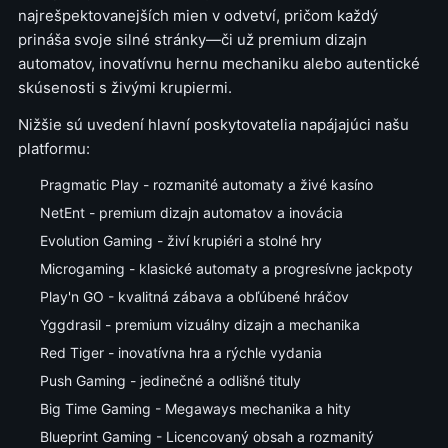
najrešpektovanejších mien v odvetví, pričom každý
prináša svoje silné stránky—či už premium dizajn
automatov, inovatívnu hernu mechaniku alebo autentické
skúsenosti s živými krupiermi.
Nižšie sú uvedení hlavní poskytovatelia napájajúci našu
platformu:
Pragmatic Play - rozmanité automaty a živé kasíno
NetEnt - premium dizajn automatov a inovácia
Evolution Gaming - živí krupiéri a stolné hry
Microgaming - klasické automaty a progresívne jackpoty
Play'n GO - kvalitná zábava a obľúbené hráčov
Yggdrasil - premium vizuálny dizajn a mechanika
Red Tiger - inovatívna hra a rýchle vydania
Push Gaming - jedinečné a odlišné tituly
Big Time Gaming - Megaways mechanika a hity
Blueprint Gaming - Licencovaný obsah a rozmanitý